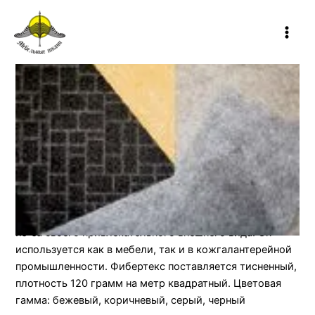
Перейти
Main
к
Количество
Men
содержимому
товара
ФАБЕРТЕКС
Нетканные материалы
ФАБЕРТЕКС
₽
0
Этот нетканный материал получил широкое
распространение в последнее время главным образом
из-за своего привлекательного внешнего вида. Он
используется как в мебели, так и в кожгалантерейной
промышленности. Фибертекс поставляется тисненный,
плотность 120 грамм на метр квадратный. Цветовая
гамма: бежевый, коричневый, серый, черный