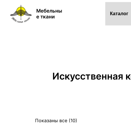
Сортировка:
Перейти
по
Мебельны
к
популярности
Каталог
е ткани
содержимому
Искусственная 
Показаны все (10)