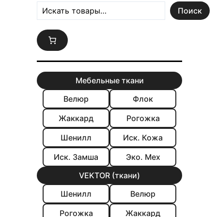
Поиск
Мебельные ткани
Велюр
Флок
Жаккард
Рогожка
Шенилл
Иск. Кожа
Иск. Замша
Эко. Мех
VEKTOR (ткани)
Шенилл
Велюр
Рогожка
Жаккард