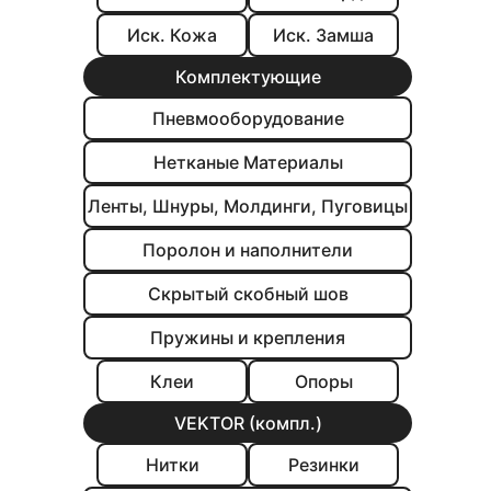
Иск. Кожа
Иск. Замша
Комплектующие
Пневмооборудование
Нетканые Материалы
Ленты, Шнуры, Молдинги, Пуговицы
Поролон и наполнители
Скрытый скобный шов
Пружины и крепления
Клеи
Опоры
VEKTOR (компл.)
Нитки
Резинки