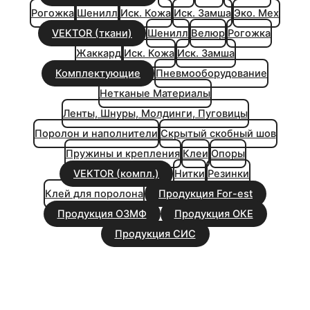
Рогожка
Шенилл
Иск. Кожа
Иск. Замша
Эко. Мех
VEKTOR (ткани)
Шенилл
Велюр
Рогожка
Жаккард
Иск. Кожа
Иск. Замша
Комплектующие
Пневмооборудование
Нетканые Материалы
Ленты, Шнуры, Молдинги, Пуговицы
Поролон и наполнители
Скрытый скобный шов
Пружины и крепления
Клеи
Опоры
VEKTOR (компл.)
Нитки
Резинки
Клей для поролона
Продукция For-est
Продукция ОЗМФ
Продукция ОКЕ
Продукция СИС