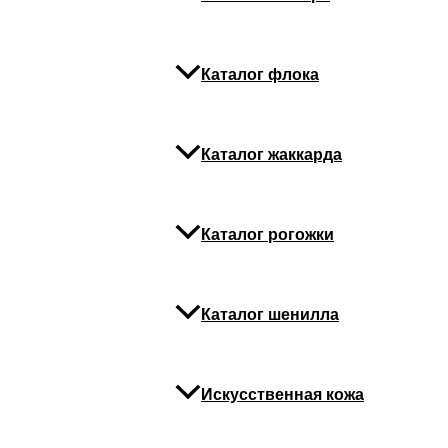
В корзину
Категория:
Механизмы
Каталог флока
трансформации
Детали
Каталог жаккарда
Покрытие
Полимер
Каталог рогожки
Похожие
Каталог шенилла
Механизмы 
Искусственная кожа
Механизм тра