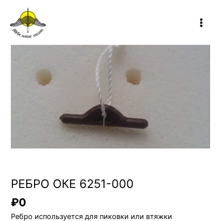
Перейти
Main
к
Количество
Men
содержимому
товара
РЕБРО
ОКЕ
6251-
000
Скрытый скобный шов
РЕБРО ОКЕ 6251-000
₽
0
Ребро используется для пиковки или втяжки