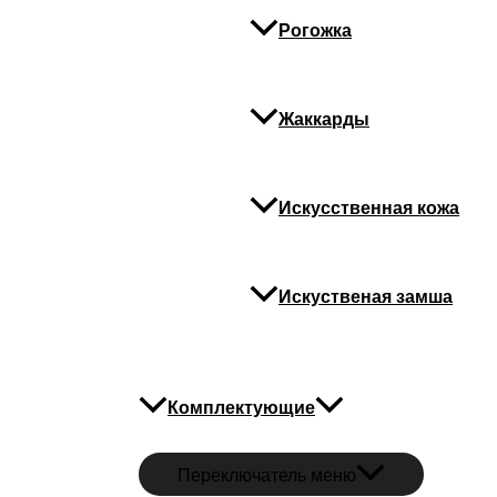
Рогожка
Штырь
Жаккарды
Зацепы, фиксаторы, 
Зацеп
Искусственная кожа
Искуственая замша
Комплектующие
Переключатель меню