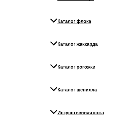
Каталог флока
Каталог жаккарда
Зацепы, фиксаторы,
синхронизаторы
Синхронизатор 583
Каталог рогожки
₽
0
Каталог шенилла
Количество товара
Синхронизатор 583
Искусственная кожа
В корзину
Категория:
Зацепы, фиксаторы,