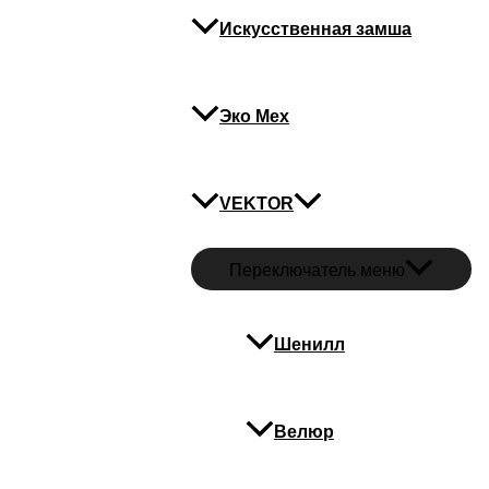
синхронизаторы
Искусственная замша
Детали
Эко Мех
Покрытие
Полимер
VEKTOR
Похожие
Переключатель меню
Зацепы, фиксаторы, 
Шенилл
Фиксато
Велюр
Зацепы, фиксаторы, 