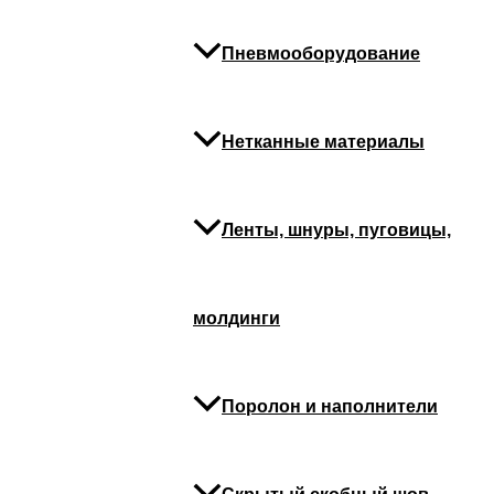
В корзину
Пневмооборудование
Категория:
Инструмент скобозабивной
Похожие
Нетканные материалы
Ленты, шнуры, пуговицы,
С
молдинги
Поролон и наполнители
Скобозабивной