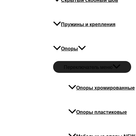
Скрытый скобный шов
Пружины и крепления
Скобозабивной
Опоры
Переключатель меню
Опоры хромированные
Опоры пластиковые