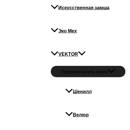
Искусственная замша
Эко Мех
VEKTOR
Переключатель меню
Стяжки
Шенилл
Стяжка 14
₽
0
Велюр
Количество товара Стяжка 14