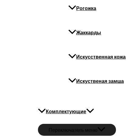
Рогожка
В корзину
Категория:
Стяжки
Жаккарды
Детали
Покрытие
цинк полимер
Искусственная кожа
Похожие
Искуственая замша
Комплектующие
Переключатель меню