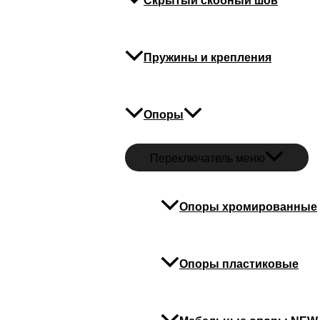
Скрытый скобный шов
Стяжк
Стяжка
Пружины и крепления
Опоры
Переключатель меню
Опоры хромированные
Опоры пластиковые