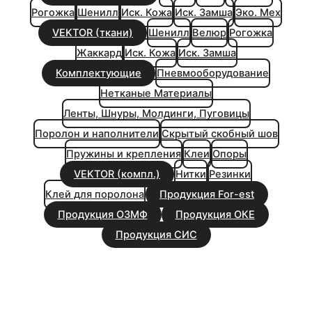
Рогожка
Шенилл
Иск. Кожа
Иск. Замша
Эко. Мех
VEKTOR (ткани)
Шенилл
Велюр
Рогожка
Жаккард
Иск. Кожа
Иск. Замша
Комплектующие
Пневмооборудование
Нетканые Материалы
Ленты, Шнуры, Молдинги, Пуговицы
Поролон и наполнители
Скрытый скобный шов
Пружины и крепления
Клеи
Опоры
VEKTOR (компл.)
Нитки
Резинки
Клей для поролона
Продукция For-est
Продукция ОЗМФ
Продукция ОКЕ
Продукция СИС