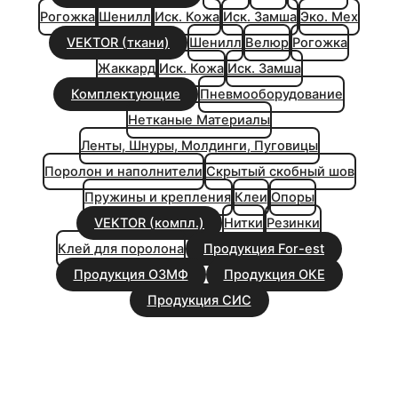
Рогожка
Шенилл
Иск. Кожа
Иск. Замша
Эко. Мех
VEKTOR (ткани)
Шенилл
Велюр
Рогожка
Жаккард
Иск. Кожа
Иск. Замша
Комплектующие
Пневмооборудование
Нетканые Материалы
Ленты, Шнуры, Молдинги, Пуговицы
Поролон и наполнители
Скрытый скобный шов
Пружины и крепления
Клеи
Опоры
VEKTOR (компл.)
Нитки
Резинки
Клей для поролона
Продукция For-est
Продукция ОЗМФ
Продукция ОКЕ
Продукция СИС