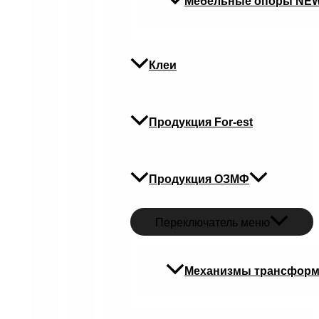
Мебельные опоры NE
Клеи
Продукция For-est
Продукция ОЗМФ
Переключатель меню
Механизмы трансфор