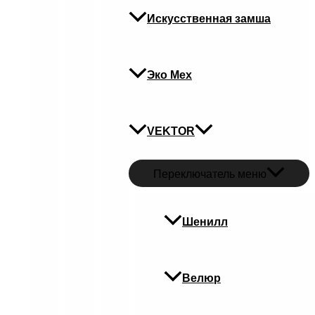
Искусственная замша
Эко Мех
VEKTOR
Переключатель меню
Шенилл
Велюр