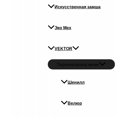
Искусственная замша
Эко Мех
VEKTOR
Переключатель меню
Шенилл
Велюр