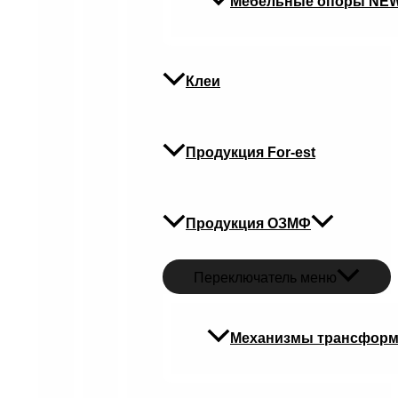
Мебельные опоры NE
Клеи
Продукция For-est
Продукция ОЗМФ
Переключатель меню
Механизмы трансфор