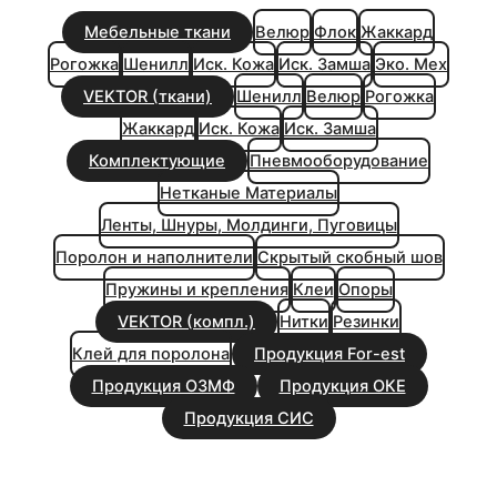
Мебельные ткани
Велюр
Флок
Жаккард
Рогожка
Шенилл
Иск. Кожа
Иск. Замша
Эко. Мех
VEKTOR (ткани)
Шенилл
Велюр
Рогожка
Жаккард
Иск. Кожа
Иск. Замша
Комплектующие
Пневмооборудование
Нетканые Материалы
Ленты, Шнуры, Молдинги, Пуговицы
Поролон и наполнители
Скрытый скобный шов
Пружины и крепления
Клеи
Опоры
VEKTOR (компл.)
Нитки
Резинки
Клей для поролона
Продукция For-est
Продукция ОЗМФ
Продукция ОКЕ
Продукция СИС