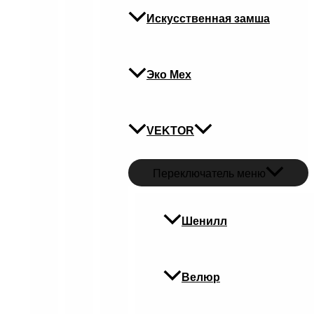
Искусственная замша
Эко Мех
VEKTOR
Переключатель меню
Шенилл
Велюр