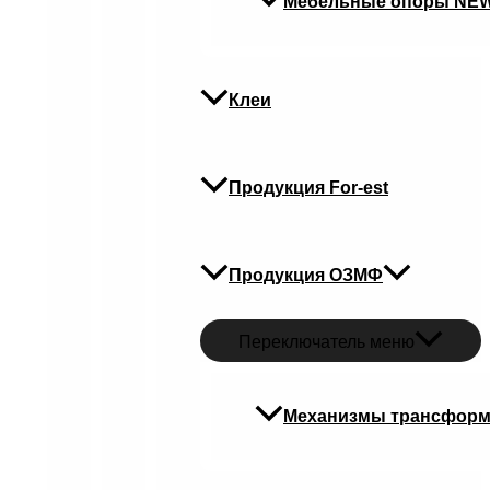
Мебельные опоры NE
Клеи
Продукция For-est
Продукция ОЗМФ
Переключатель меню
Механизмы трансфор